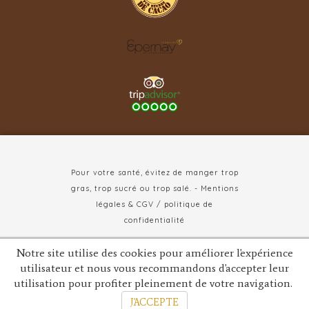
Pour votre santé, évitez de manger trop
gras, trop sucré ou trop salé. - Mentions
légales & CGV / politique de
confidentialité
HT Marketing : conception et marketing
/
Notre site utilise des cookies pour améliorer l'expérience
utilisateur et nous vous recommandons d'accepter leur
ID Design : Agence Web
/
Photos :
utilisation pour profiter pleinement de votre navigation.
Véronique Montané
J'ACCEPTE