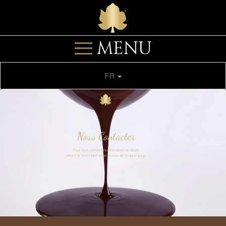
MENU
FR
Nous Contacter
Pour tout contact ou demande de devis,
utilisez le formulaire situé en bas de chaque page.